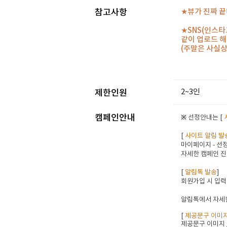
참고사항
★뷰가 진짜 끝
★SNS(인스
같이 업로드 
(주말은 사실상
2~3인
제한인원
캠페인안내
※ 선정안내는 [
[
사이트 알림 발
마이페이지 - 선정
자세한 캠페인 진
[
알림톡 발송
]
회원가입 시 입력
알림톡에서 자세한
[
제공문구 이미
제공문구 이미지