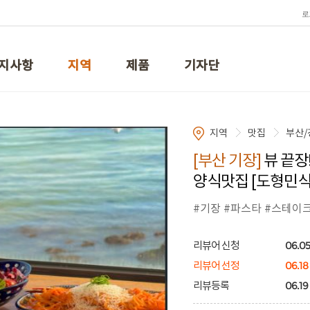
로
지사항
지역
제품
기자단
지역
맛집
부산/
[부산 기장]
뷰 끝장
양식맛집 [도형민
#기장 #파스타 #스테이
06.05
리뷰어 신청
06.18
리뷰어 선정
06.19 
리뷰등록