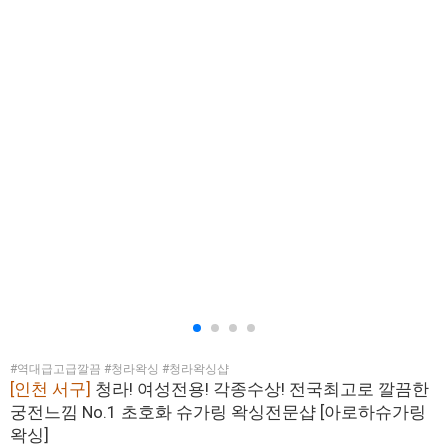
#역대급고급깔끔 #청라왁싱 #청라왁싱샵
[인천 서구]
청라! 여성전용! 각종수상! 전국최고로 깔끔한
궁전느낌 No.1 초호화 슈가링 왁싱전문샵 [아로하슈가링
왁싱]