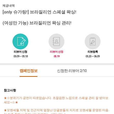
제공내역
[only 슈가링!] 브라질리언 스페셜 왁싱!
(여성만 가능) 브라질리언 왁싱 관리!
리뷰어 신청
리뷰어 선정
리뷰등록
05.09 ~ 05.18
05.19
05.20 ~ 06.09
캠페인정보
신청한 리뷰어 2/10
참고사항
★☆분위기가 궁전이 따로없습니다. 초깔끔한 느낌으로 스페셜 관리 잘 받아보
세요~☆★
★오랜세월 지역 및 인근지역 엄청난 단골분들의 지지로 오랜세월 운영된 마음