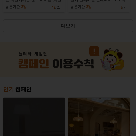
홍대점]
No.1 속눈썹&반o구샵 [미녀작업
남은기간
2일
남은기간
2일
12
/20
6
/7
실]
더보기
인기
캠페인