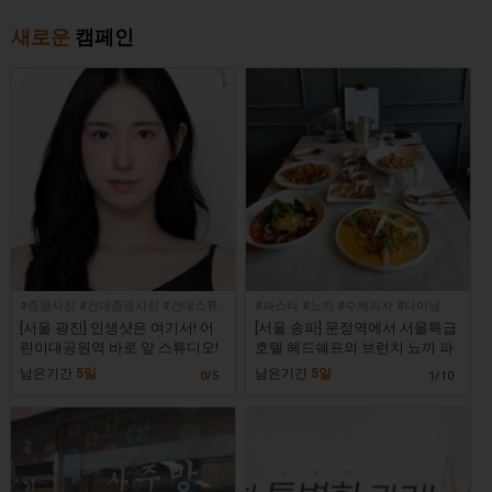
새로운
캠페인
#증명사진 #건대증명사진 #건대스튜
#파스타 #뇨끼 #수제피자 #다이닝
디오
[서울 광진] 인생샷은 여기서! 어
[서울 송파] 문정역에서 서울특급
린이대공원역 바로 앞 스튜디오!
호텔 헤드쉐프의 브런치 뇨끼 파
[에필로그스튜디오]
스타 수제피자를 맛볼 수 있는 이
남은기간
5일
남은기간
5일
0
/5
1
/10
탈리안 다이닝 레스토랑 [어진]