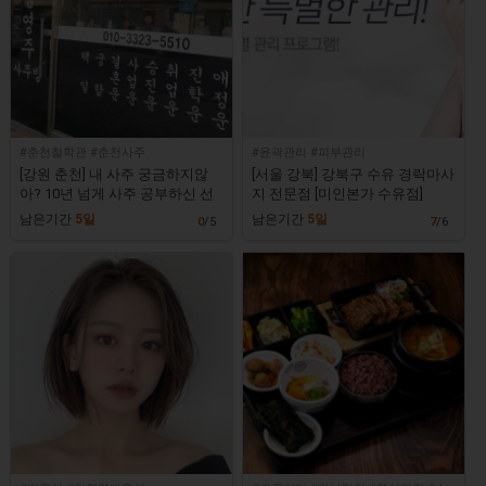
#춘천철학관 #춘천사주
#윤곽관리 #피부관리
[강원 춘천] 내 사주 궁금하지않
[서울 강북] 강북구 수유 경락마사
아? 10년 넘게 사주 공부하신 선
지 전문점 [미인본가 수유점]
생님이 운영하는 사주방! [송하철
남은기간
5일
남은기간
5일
0
/5
7
/6
학관]