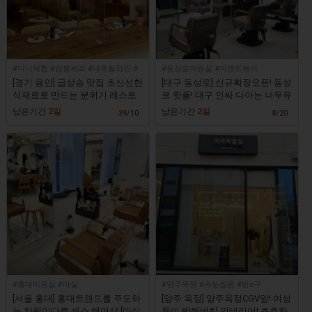
#디너체험 #잠봉뵈르 #네츄럴와인 #
#동성로미용실 #이엔드헤어
라구파스타
[경기 용인] 급상승 맛집 초신선한
[대구 동성로] 신규확장오픈! 동성
식재료로 만드는 분위기 레스토
로 핫플! 대구 인싸 다아는 너무유
랑 [포멜로]
명한 초프리미엄 미용실 [이엔드
남은기간
2일
남은기간
2일
39
/10
8
/20
헤어대구동성로점]
#홍대미용실 #마실
#양주옥정 #속눈썹펌 #반o구
[서울 홍대] 홍대트랜드를 주도하
[양주 옥정] 양주옥정CGV앞! 여성
는 차원이다른 센스 헤어샵 [마실
들이 반해버릴 인테리어! 초호화