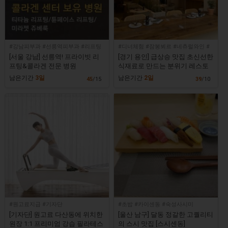
#강남피부과 #선릉역피부과 #리프팅
#디너체험 #잠봉뵈르 #네츄럴와인 #
#콜라겐
라구파스타
[서울 강남] 선릉역! 프라이빗 리
[경기 용인] 급상승 맛집 초신선한
프팅&콜라겐 전문 병원
식재료로 만드는 분위기 레스토
랑 [포멜로]
남은기간
3일
남은기간
2일
45
/15
39
/10
#원고료지급 #기자단
#초밥 #카이센동 #숙성사시미
[기자단] 원고료 다산동에 위치한
[울산 남구] 달동 정갈한 고퀄리티
원장 1:1 프리미엄 강습 필라테스
의 스시 맛집 [스시센동]