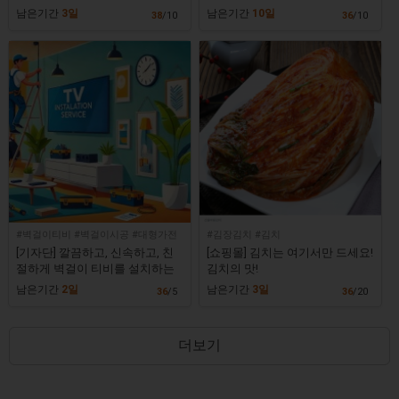
[필라테스현]
남은기간
3일
남은기간
10일
38
/10
36
/10
#벽걸이티비 #벽걸이시공 #대형가전
#김장김치 #김치
설치
[기자단] 깔끔하고, 신속하고, 친
[쇼핑몰] 김치는 여기서만 드세요!
절하게 벽걸이 티비를 설치하는
김치의 맛!
업체 [다홈솔루션]
남은기간
2일
남은기간
3일
36
/5
36
/20
더보기