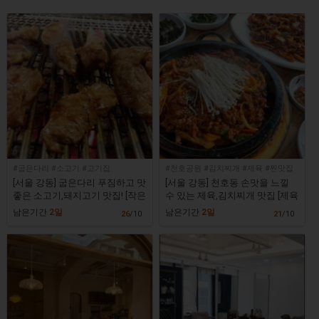
#굽은다리 #소고기 #고기집
#천호공원 #김치찌개 #제육 #찐맛집
[서울 강동] 굽은다리 푸짐하고 맛
[서울 강동] 천호동 손맛을 느낄
좋은 소고기,돼지고기 맛집! [작은
수 있는 제육,김치찌개 맛집 [제육
깡통]
이나찌개]
남은기간
2일
남은기간
2일
26
/10
21
/10