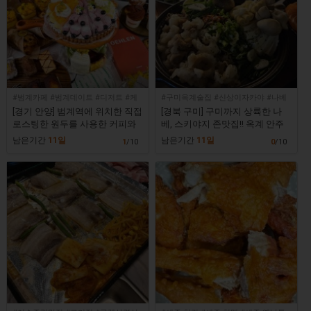
#범계카페 #범계데이트 #디저트 #케
#구미옥계술집 #신상이자카야 #나베
이크
스키야키 #인테리어초대박
[경기 안양] 범계역에 위치한 직접
[경북 구미] 구미까지 상륙한 나
로스팅한 원두를 사용한 커피와
베, 스키야지 존맛집!! 옥계 안주
디저트가 맛있는 분위기 좋은 카
맛집 신상이자카야!! [와비사비 옥
남은기간
11일
남은기간
11일
1
/10
0
/10
페! [카페굿웨더 범계]
계점]