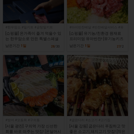
#한우암소 #밀키트 #곰탕밀키트
#아이반찬배달 #반찬배달서비스 #유
기농유아반찬 #유기농아이반찬 #유기
[쇼핑몰] 온가족이 즐겨 먹을수 있
[쇼핑몰] 유기농/친환경 원재료
농키즈앤푸드
는 한우암소로 만든 특별스페셜
프리미엄 유아반찬! [유기농키즈
곰탕 밀키트 [백육공]
앤푸드 유아반찬]
남은기간
1일
남은기간
1일
28
/30
27
/2
#방어 #모듬회 #구의동
#굽은다리 #소고기 #고기집
[서울 광진] 구의역 가장 신선한
[서울 강동] 굽은다리 푸짐하고 맛
회를 바로 떠주는 맛집! [온달어시
좋은 소고기,돼지고기 맛집! [작은