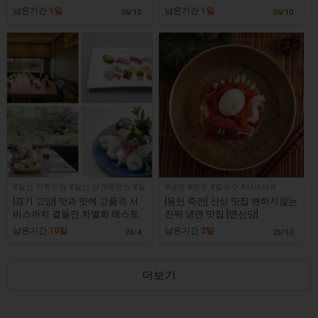
장]
깡통]
남은기간
1일
남은기간
1일
26
/10
26
/10
#일산 가족모임 #일산 상견례장소 #일
#냉면 #만두 #칼국수 #샤브샤브
산 일식집 #일산 데이트 #아소산 일산
[경기 고양] 맛과 멋에 고품격 서
[용인 죽전] 신상 맛집 변하지않는
본점
비스까지 곁들인 차별화 레스토
진짜 냉면 맛집 [면선당]
랑입니다! [아소산 일산본점]
남은기간
10일
남은기간
2일
26
/4
25
/10
더보기