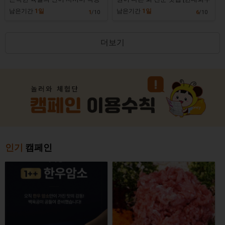
주류를 맛볼 수있는 미사역 육회
산시장]
남은기간
1일
남은기간
1일
1
/10
6
/10
맛집 [우연재]
더보기
인기
캠페인