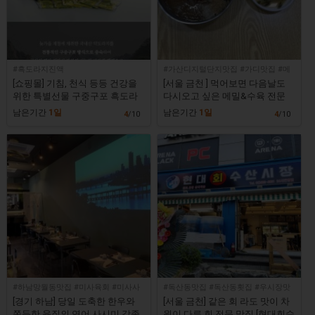
#흑도라지진액
#가산디지털단지맛집 #가디맛집 #메
밀전문점
[쇼핑몰] 기침, 천식 등등 건강을
[서울 금천 ] 먹어보면 다음날도
위한 특별선물 구중구포 흑도라
다시오고 싶은 메밀&수육 전문
지 진액 [금산이가홍삼]
한식 맛집 [메밀정]
남은기간
1일
남은기간
1일
4
/10
4
/10
#하남망월동맛집 #미사육회 #미사사
#독산동맛집 #독산동횟집 #우시장맛
시미
집 #우시장횟집
[경기 하남] 당일 도축한 한우와
[서울 금천] 같은 회 라도 맛이 차
쫀득한 육질의 연어 사시미 각종
원이 다른 회 전문 맛집 [현대회수