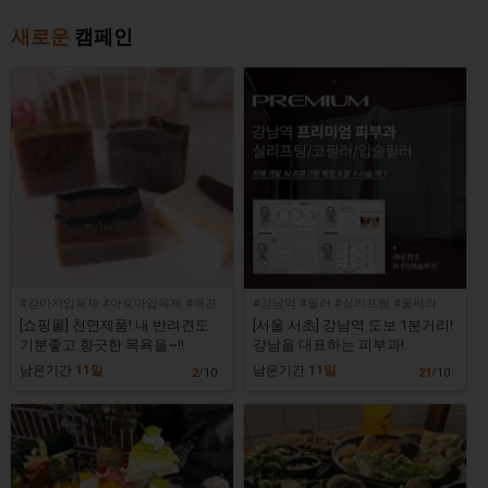
새로운
캠페인
#강아지입욕제 #아로마입욕제 #애견
#강남역 #필러 #실리프팅 #울쎄라
피부병 #강아지피부
[쇼핑몰] 천연제품! 내 반려견도
[서울 서초] 강남역 도보 1분거리!
기분좋고 향긋한 목욕을~!!
강남을 대표하는 피부과!
남은기간
11일
남은기간
11일
2
/10
21
/10