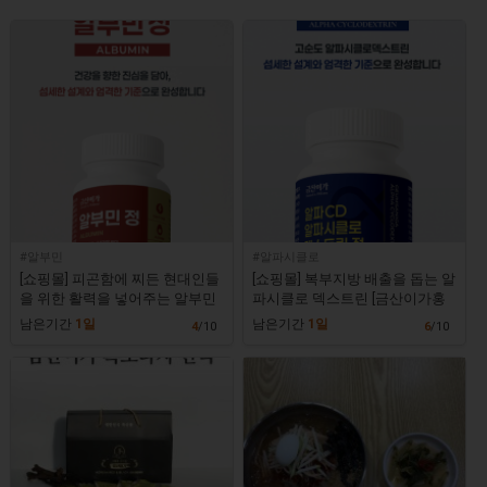
#알부민
#알파시클로
[쇼핑몰] 피곤함에 찌든 현대인들
[쇼핑몰] 복부지방 배출을 돕는 알
을 위한 활력을 넣어주는 알부민
파시클로 덱스트린 [금산이가홍
영양제 [금산이가홍삼]
삼]
남은기간
1일
남은기간
1일
4
/10
6
/10